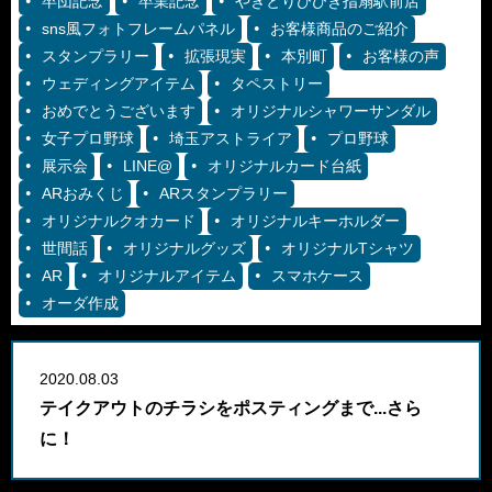
卒団記念
卒業記念
やきとりひびき指扇駅前店
sns風フォトフレームパネル
お客様商品のご紹介
スタンプラリー
拡張現実
本別町
お客様の声
ウェディングアイテム
タペストリー
おめでとうございます
オリジナルシャワーサンダル
女子プロ野球
埼玉アストライア
プロ野球
展示会
LINE@
オリジナルカード台紙
ARおみくじ
ARスタンプラリー
オリジナルクオカード
オリジナルキーホルダー
世間話
オリジナルグッズ
オリジナルTシャツ
AR
オリジナルアイテム
スマホケース
オーダ作成
2020.08.03
テイクアウトのチラシをポスティングまで...さら
に！