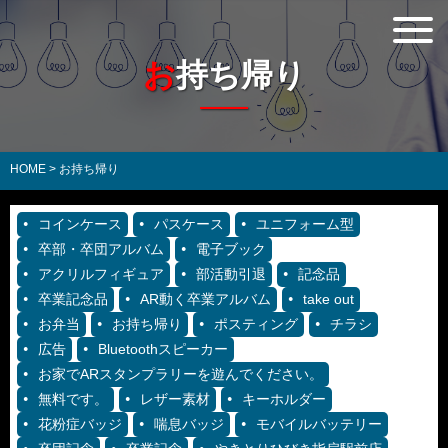
お持ち帰り
HOME
>
お持ち帰り
コインケース
パスケース
ユニフォーム型
卒部・卒団アルバム
電子ブック
アクリルフィギュア
部活動引退
記念品
卒業記念品
AR動く卒業アルバム
take out
お弁当
お持ち帰り
ポスティング
チラシ
広告
Bluetoothスピーカー
お家でARスタンプラリーを遊んでください。
無料です。
レザー素材
キーホルダー
花粉症バッジ
喘息バッジ
モバイルバッテリー