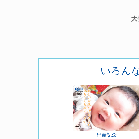
大
いろん
出産記念