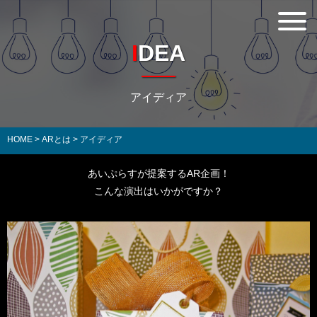
IDEA
アイディア
HOME
>
ARとは
>
アイディア
あいぷらすが提案するAR企画！
こんな演出はいかがですか？