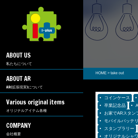
ABOUT US
私たちについて
HOME
>
take out
ABOUT AR
AR(拡張現実)について
コインケース
Various original items
卒業記念品
オリジナルアイテム各種
お家でARスタン
モバイルバッテ
COMPANY
スタンプラリー
会社概要
オリジナルシャ