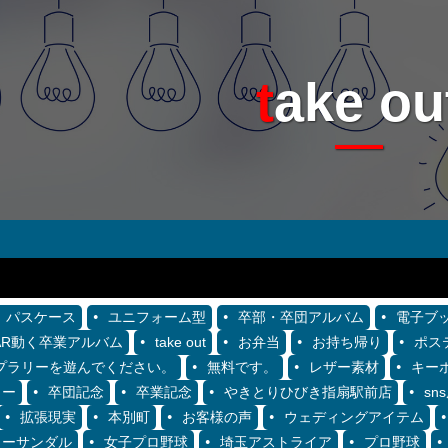
take ou
パスケース
ユニフォーム型
卒部・卒団アルバム
電子ブ
AR動く卒業アルバム
take out
お弁当
お持ち帰り
ポス
プラリーを遊んでください。
無料です。
レザー素材
キー
リー
卒団記念
卒業記念
やきとりひびき指扇駅前店
s
拡張現実
本別町
お客様の声
ウェディングアイテム
ワーサンダル
女子プロ野球
埼玉アストライア
プロ野球