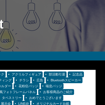
t
ック
アクリルフィギュア
部活動引退
記念品
ティング
チラシ
広告
Bluetoothスピーカー
ホルダー
花粉症バッジ
喘息バッジ
ns風フォトフレームパネル
お客様商品のご紹介
タペストリー
おめでとうございます
展示会
LINE@
オリジナルカード台紙